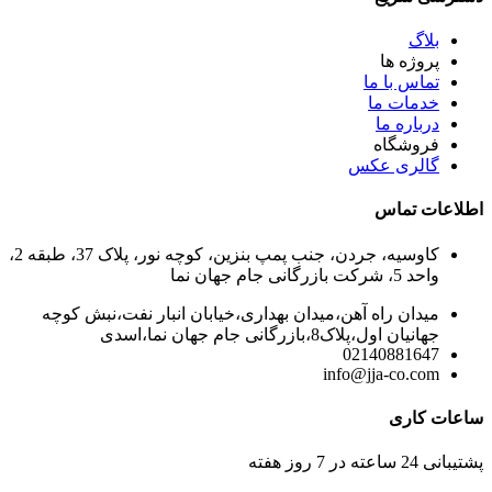
بلاگ
پروژه ها
تماس با ما
خدمات ما
درباره ما
فروشگاه
گالری عکس
اطلاعات تماس
کاوسیه، جردن، جنب پمپ بنزین، کوچه نور، پلاک 37، طبقه 2،
واحد 5، شرکت بازرگانی جام جهان نما
میدان راه آهن،میدان بهداری،خیابان انبار نفت،نبش کوچه
جهانیان اول،پلاک8،بازرگانی جام جهان نما،اسدی
02140881647
info@jja-co.com
ساعات کاری
پشتیبانی 24 ساعته در 7 روز هفته