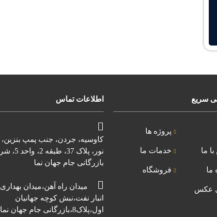
 سریع
اطلاعات تماس
پروژه ها
کاوسیه، جردن، جنب پمپ بنزین، 
ا ما
خدمات ما
نور، پلاک 37، طبقه 
بازرگانی جام جهان نما
 ما
فروشگاه
میدان راه آهن،میدان بهداری،
ی عکس
انبار نفت،نبش کوچه جهانیان
اول،پلاک8،بازرگانی جام جهان نما،اسدی