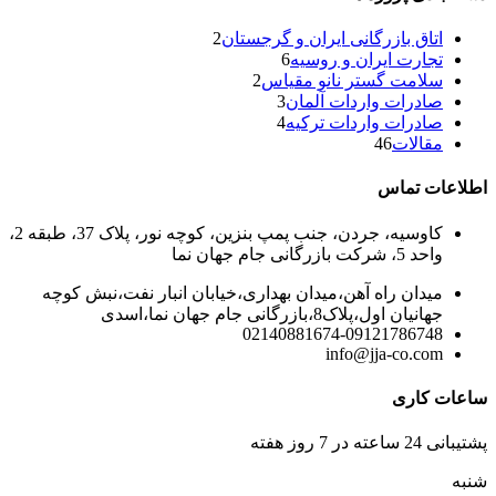
اتاق بازرگانی ایران و گرجستان
2
تجارت ایران و روسیه
6
سلامت گستر نانو مقیاس
2
صادرات واردات آلمان
3
صادرات واردات ترکیه
4
مقالات
46
اطلاعات تماس
کاوسیه، جردن، جنب پمپ بنزین، کوچه نور، پلاک 37، طبقه 2،
واحد 5، شرکت بازرگانی جام جهان نما
میدان راه آهن،میدان بهداری،خیابان انبار نفت،نبش کوچه
جهانیان اول،پلاک8،بازرگانی جام جهان نما،اسدی
02140881674-09121786748
info@jja-co.com
ساعات کاری
پشتیبانی 24 ساعته در 7 روز هفته
شنبه